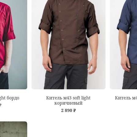
ight бордо
Китель м43 soft light
Китель м43
коричневый
₽
2 890 ₽