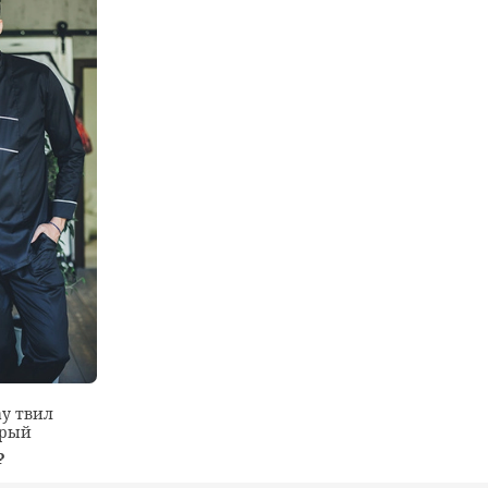
ay твил
ерый
₽