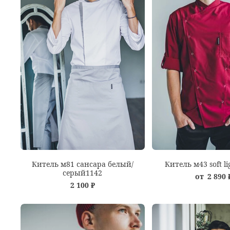
Китель м81 сансара белый/
Китель м43 soft l
серый1142
от
2 890 
2 100 ₽