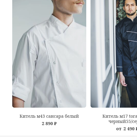
Китель м43 сансара белый
Китель м17 tor
черный55/с
2 890 ₽
от
2 490 