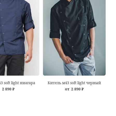
 soft light ниагара
Китель м43 soft light черный
2 890 ₽
от
2 890 ₽