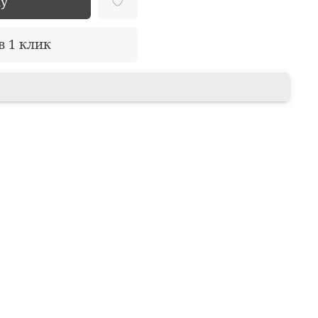
ну
в 1 клик