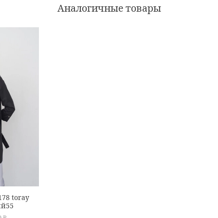
Аналогичные товары
78 toray
ый55
0 ₽