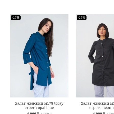
-17%
-17%
Халат женский м178 toray
Халат женский м1
стретч opal blue
стретч черн
4 900 ₽
4 900 ₽
5 900 ₽
5 90