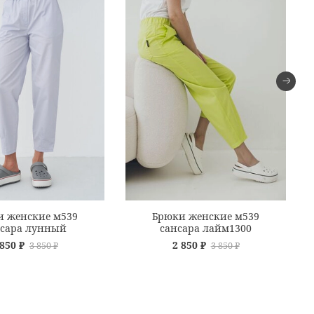
и женские м539
Брюки женские м539
нсара лунный
сансара лайм1300
 850 ₽
2 850 ₽
3 850 ₽
3 850 ₽