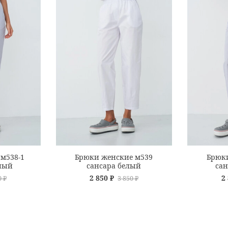
м538-1
Брюки женские м539
Брюк
ный
сансара белый
са
2 850 ₽
2
0 ₽
3 850 ₽