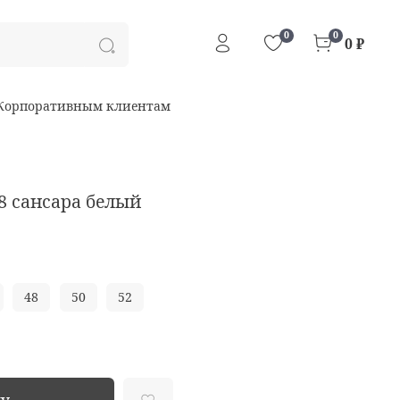
0
0
0 ₽
Корпоративным клиентам
8 сансара белый
48
50
52
ну