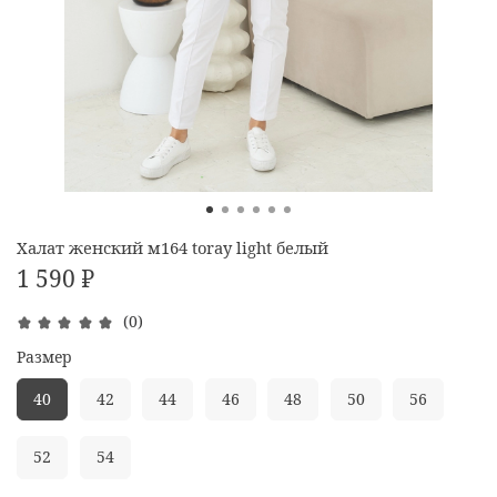
Халат женский м164 toray light белый
1 590 ₽
(0)
Размер
40
42
44
46
48
50
56
52
54