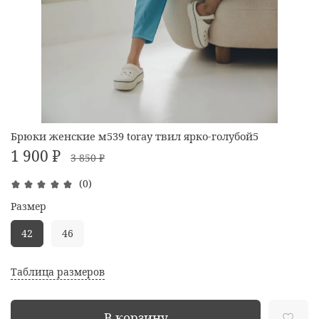
Брюки женские м539 toray твил ярко-голубой5
1 900 ₽
3 850 ₽
(0)
Размер
42
46
Таблица размеров
В корзину