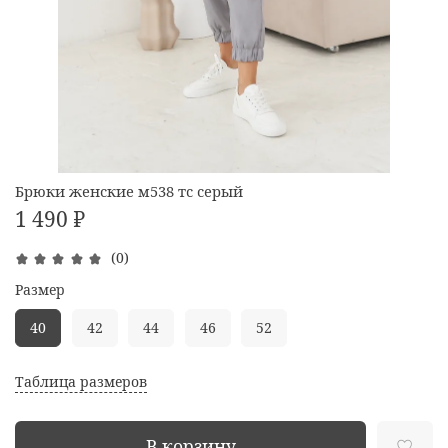
Брюки женские м538 тс серый
1 490 ₽
(0)
Размер
40
42
44
46
52
Таблица размеров
В корзину