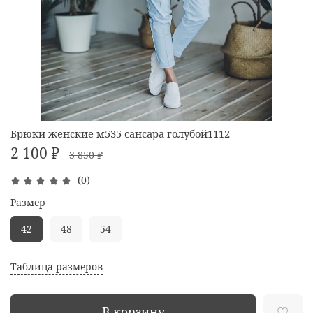
Брюки женские м535 сансара голубой1112
2 100 ₽
3 850 ₽
(0)
Размер
42
48
54
Таблица размеров
В корзину