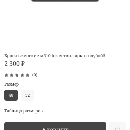
Брюки женские м510 toray твил ярко-голубой5
2 300 ₽
(0)
Размер
48
52
Таблица размеров
В корзину