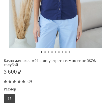
Блуза женская м94в toray стретч темно-синийSZ6/
голубой
3 600 ₽
(0)
Размер
42