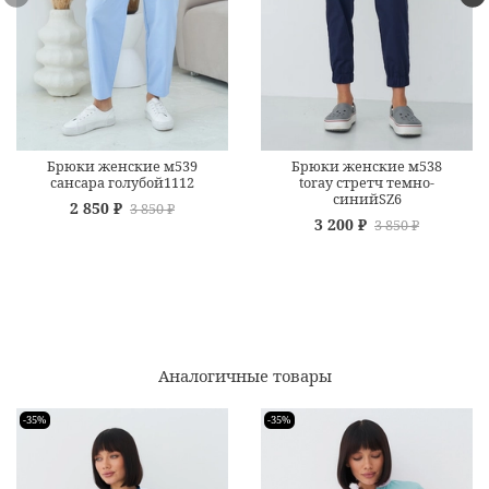
Брюки женские м539
Брюки женские м538
сансара голубой1112
toray стретч темно-
синийSZ6
2 850 ₽
3 850 ₽
3 200 ₽
3 850 ₽
Аналогичные товары
-35%
-35%