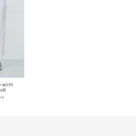
 м539
лый
0 ₽