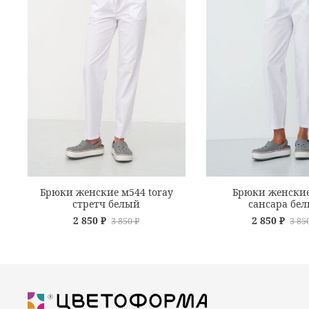
Брюки женские м544 toray
Брюки женские
стретч белый
сансара бе
2 850 ₽
2 850 ₽
3 850 ₽
3 85