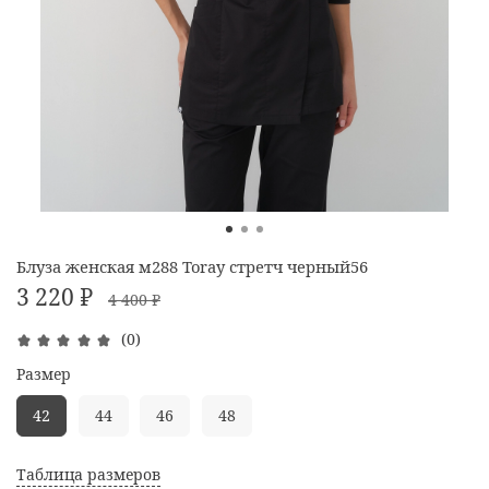
Блуза женская м288 Toray стретч черный56
3 220 ₽
4 400 ₽
(0)
Размер
42
44
46
48
Таблица размеров