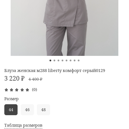
Блуза женская м288 liberty комфорт серый0129
3 220 ₽
4 400 ₽
(0)
Размер
44
46
48
Таблица размеров